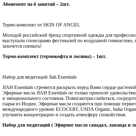
Абонемент на 6 занятий – 2шт.
Официальный сайт
Термо-комплект от SKIN OF ANGEL
Молодой российский бренд спортивной одежды для профессио
выступали спонсорами фестивалей по воздушной гимнастике, п
захочется снимать!
Термо-комплект (термокофта и лосины) – 1шт.
Официальный сайт
Набор для медитаций Jiah Essentials
JIAH Essentials стремится раскрыть перед Вами сердце растен
Эфирные масла JIAH Essentials не только приносят удовольст
и эмоционального состояния. Помогаютрасслабиться, сосредото
сырья из Индии. Эфирные масла создаются при помощи первичн
международного уровня: ECOCERT, USDA Organic, India Organic,
улучшить концентрацию и создать атмосферу спокойствия.
Набор для медитаций ( Эфирное масло санадал, лаванда и л
Официальный сайт