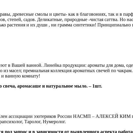
травы, древесные смолы и цветы- как в благовониях, так и в 
в, степей, садов. Деликатные, природные -чистая саттва. Но на
ько растения и их души , ни грамма синтетики! Принципиально 
уют в Вашей ванной. Линейка продукции: ароматы для дома, одеж
 из масел; премиальная коллекция ароматных свечей по чакрам.
 и ванную комнату!
 свеча, аромасаше и натуральное мыло. – 1шт.
. Член ассоциации эзотериков России НАСМП – АЛЕКСЕЙ КИМ п
апсихолог, Таролог, Нумеролог.
 под запрос и в зависимости от выявленного аспекта работае