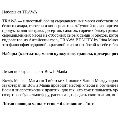
Официальный сайт
Наборы от TRAWA
TRAWA — известный бренд сыродавленных масел собственного 
белого сахара, глютена и консервантов. «Лучший производител
продукты для завтрака, десертов, салатов, горячих блюд: гран
сыродавленных масел из отборных сырых семян и орехов, кот
гидролатов из Алтайский трав, TRAWA BEAUTY by Irina Murom
это философия здоровой, красивой жизни с заботой к себе и бл
Наборы (клетчатка, масло кунжутное, гранола, крекеры роз
Официальный сайт
Литая поющая чаша от Bowls Mania
Bowls Mania – Магазин Тибетских Поющих Чаш и Международна
звукотерапии Bowls Mania проводит мастер-классы и обучение
йоги и энергетических практик, для тех, кто хочет повысить 
создать особую атмосферу, рассказат , передать свои знания, 
Литая поющая чаша + стик + благовоние – 1шт.
Официальный сайт