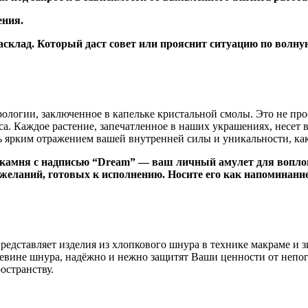
ения.
асклад. Который даст совет или прояснит ситуацию по волну
рологии, заключенное в капельке кристальной смолы. Это не пр
са. Каждое растение, запечатленное в наших украшениях, несет
тать ярким отражением вашей внутренней силы и уникальности,
го камня с надписью “Dream” — ваш личный амулет для вопло
еланий, готовых к исполнению. Носите его как напоминание 
едставляет изделия из хлопкового шнура в технике макраме и з
цевине шнура, надёжно и нежно защитят Ваши ценности от непог
остранству.