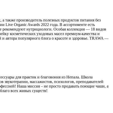
 а также производитель полезных продуктов питания без
 Live Organic Awards 2022 года. В ассортименте есть
орые рекомендуют нутрициологи. Особая коллекция — 18 видов
нейку косметических уходовых масел премиум-качества и
 и автора популярного блога о красоте и здоровье. TRAWA —
ссуары для практик и благовония из Непала. Школа
в звукотерапии, массажистов, психологов, преподавателей
рофессией! Наша миссия – не просто продавать поющие чаши, а
о благо всех живых существ!