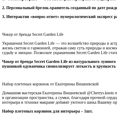
2. Персональный брелок-хранитель созданный по дате рожд
3. Интерактив «вопрос-ответ» нумерологический экспресс р
Официальный сайт
Чокер от бренда Secret Garden Life
Украшения Secret Garden Life — это волшебство природы и аст
жизнь светом и гармонией, отражая саму суть природы и космо
судьбу и эмоции. Позвольте украшениям Secret Garden Life с
Чокер от бренда Secret Garden Life из натурального лунно
пушинкой одуванчика символизирует легкость и хрупкость ж
Официальный сайт
Набор плетеных корзинок от Екатерины Вишневской
Домашняя мастерская Екатерины Вишневской @Cherrys.knots пр
в организации пространства, а сумки, благодаря прочной серд
интерьера в технике макраме добавят уютного шика Вашему пр
Набор плетеных корзинок для интерьера – 1шт.