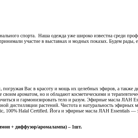
нального спорта. Наша одежда уже широко известна среди про
ринимали участие в выставках и модных показах. Будем рады, е
ий, погружая Вас в красоту и мощь их целебных эфиров, а также
вие своим ароматом, но и обладают косметическими и терапевт
читься и гармонизировать тело и разум. Эфирные масла JIAH Ess
ой дистилляции растений. Чистота и натуральность эфирных ма
 100% Halal Certified. Йога и эфирные масла JIAH Essentials —
имон + диффузор/аромалампа) – 1шт.