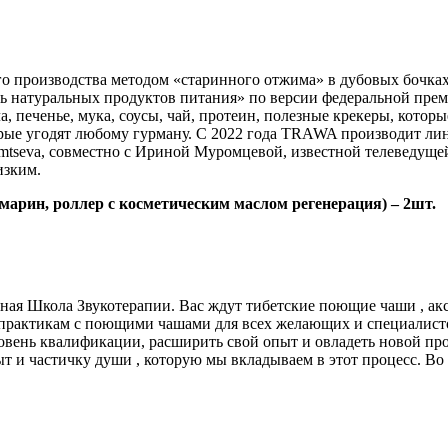
производства методом «старинного отжима» в дубовых бочках,
ь натуральных продуктов питания» по версии федеральной премии
ола, печенье, мука, соусы, чай, протеин, полезные крекеры, кот
орые угодят любому гурману. С 2022 года TRAWA производит ли
tseva, совместно с Ириной Муромцевой, известной телеведущей
изким.
марин, роллер с косметическим маслом регенерация) – 2шт.
я Школа Звукотерапии. Вас ждут тибетские поющие чаши , аксе
 практикам с поющими чашами для всех желающих и специалисто
уровень квалификации, расширить свой опыт и овладеть новой п
опыт и частичку души , которую мы вкладываем в этот процесс. В