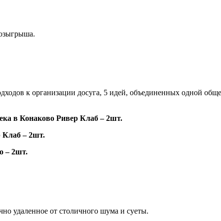
розыгрыша.
подходов к организации досуга, 5 идей, объединенных одной об
ека в Конаково Ривер Клаб – 2шт.
 Клаб – 2шт.
о – 2шт.
очно удаленное от столичного шума и суеты.