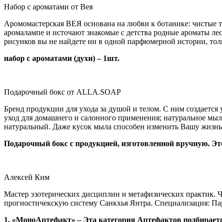
Набор с ароматами от Вея
Аромомастерская ВЕЯ основана на любви к ботанике: чистые 
аромалампе и источают знакомые с детства родные ароматы лесо
рисунков вы не найдете ни в одной парфюмерной истории, тол
набор с ароматами (духи) – 1шт.
Официальный сайт
Подарочный бокс от ALLA.SOAP
Бренд продукции для ухода за душой и телом. С ним создается 
уход для домашнего и салонного применения; натуральное мыло
натуральный. Даже кусок мыла способен изменить Вашу жизнь
Подарочный бокс с продукцией, изготовленной вручную. Это
Официальный сайт
Алексей Ким
Мастер эзотерических дисциплин и метафизических практик
прогностичекскую систему Санкхья Янтра. Специализация: Пар
1. «МоноАртефакт» – Эта категория Артефактов подбирается