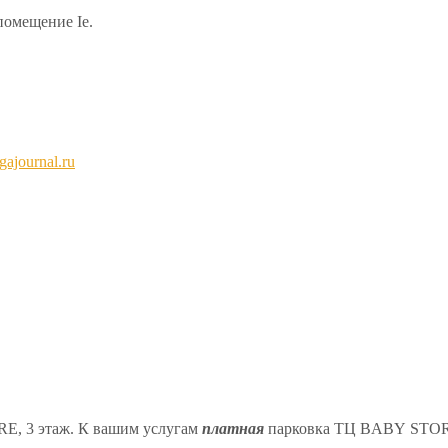
 помещение Ie.
ajournal.ru
RE, 3 этаж.
К вашим услугам
платная
парковка ТЦ BABY STO